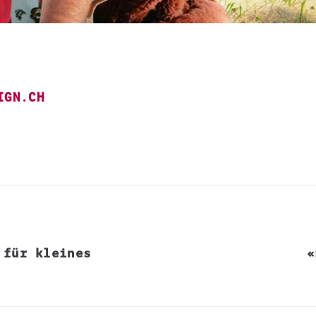
IGN.CH
 für kleines
«