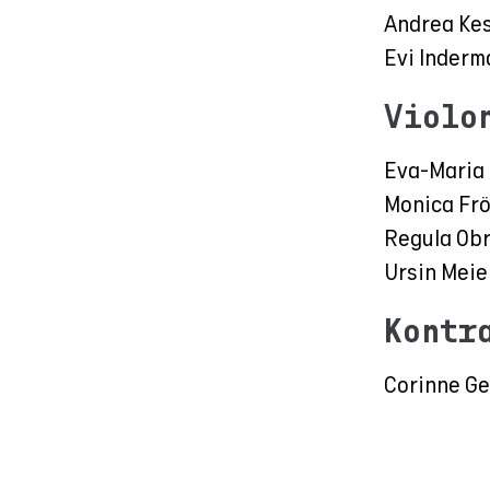
Andrea Kes
Evi Inderm
Violo
Eva-Maria
Monica Frö
Regula Ob
Ursin Mei
Kontr
Corinne Ge