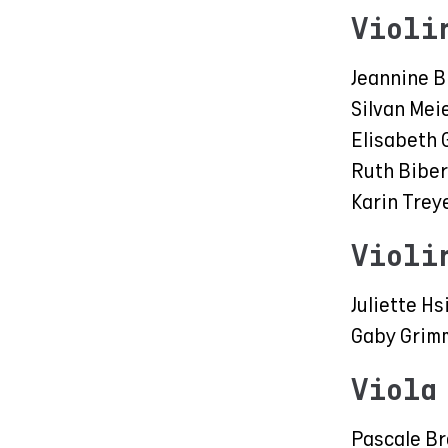
Violi
Jeannine B
Silvan Mei
Elisabeth 
Ruth Biber
Karin Trey
Violi
Juliette Hs
Gaby Grim
Viola
Pascale B