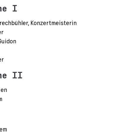
ne I
rechbühler, Konzertmeisterin
er
Guidon
er
ne II
ien
m
rem