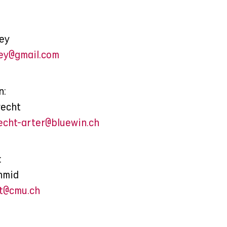
ey
uey@gmail.com
n:
recht
echt-arter@bluewin.ch
:
hmid
at@cmu.ch