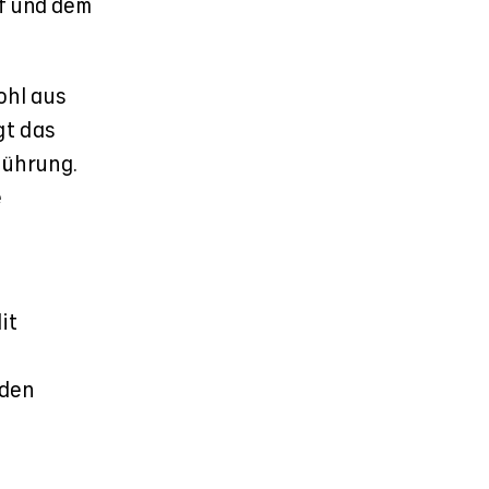
f und dem
ohl aus
gt das
führung.
e
it
 den