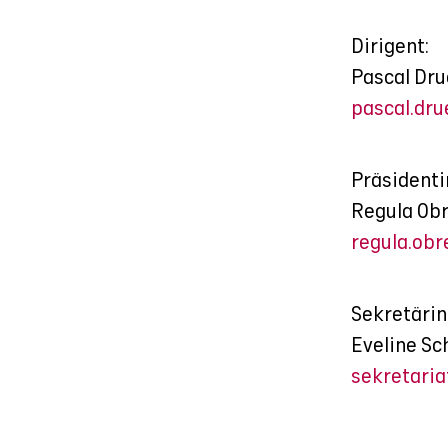
Dirigent:
Pascal Dru
pascal.dr
Präsidenti
Regula Ob
regula.obr
Sekretärin
Eveline Sc
sekretari