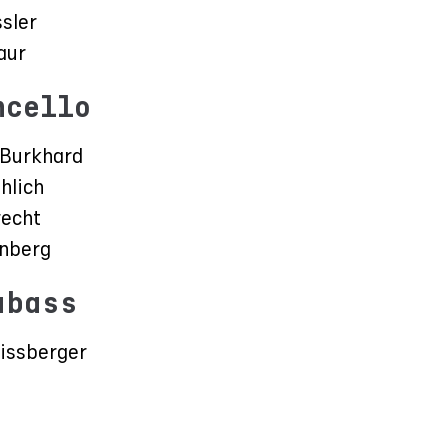
sler
aur
ncello
 Burkhard
hlich
recht
enberg
abass
issberger